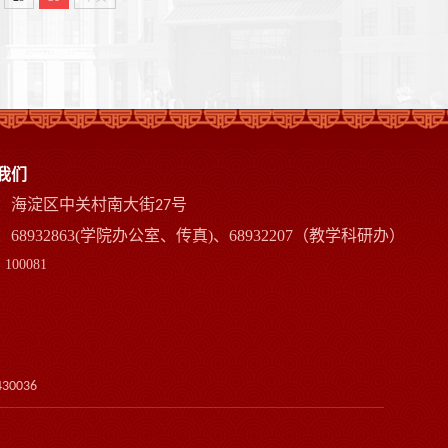
我们
：海淀区中关村南大街
号
27
68932863(学院办公室、传真)、68932207（教学科研办）
100081
430036