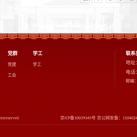
党群
学工
联系
地址
党建
学工
电话：
工会
邮编：
 All rightsreserved. 京
备
号 京公网安备：
ICP
10039345
110402