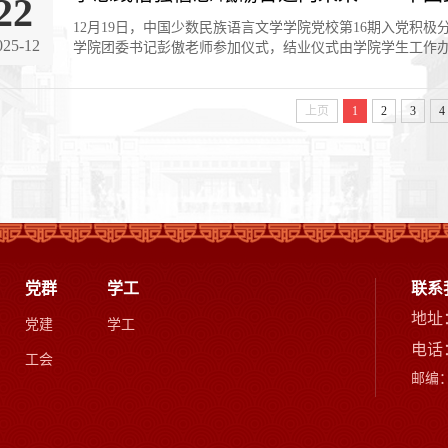
22
12月19日，中国少数民族语言文学学院党校第16期入党积
025-12
学院团委书记彭傲老师参加仪式，结业仪式由学院学生工作
上页
1
2
3
4
党群
学工
联系
地址
党建
学工
电话：
工会
邮编：