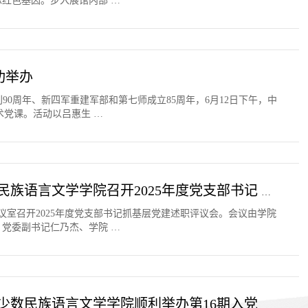
红色基因。步入展馆内部 …
功举办
90周年、新四军重建军部和第七师成立85周年，6月12日下午，中
术党课。活动以吕惠生 …
强化党建引领 夯实基层基础 ——中国少数民族语言文学学院召开2025年度党支部书记 抓基层党建述职评议会
6会议室召开2025年度党支部书记抓基层党建述职评议会。会议由学院
党委副书记仁乃杰、学院 …
学思践悟强信念 砥砺奋进向未来 ——中国少数民族语言文学学院顺利举办第16期入党积极分子培训班