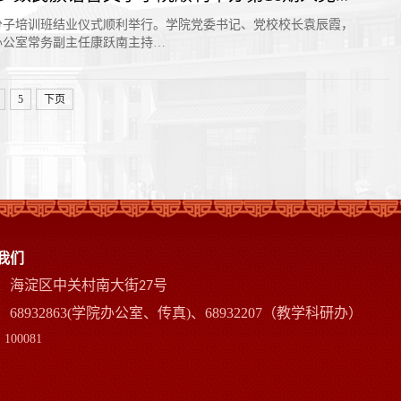
极分子培训班结业仪式顺利举行。学院党委书记、党校校长袁辰霞，
办公室常务副主任康跃南主持…
5
下页
我们
：海淀区中关村南大街
号
27
68932863(学院办公室、传真)、68932207（教学科研办）
100081