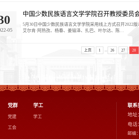
中国少数民族语言文学学院召开教授委员
30
​5月30日中国少数民族语言文学学院采用线上方式召开20
022-05
艾尔肯·阿热孜、杨春、姜镕泽、扎巴、叶尔达、陈…
...
上页
1
26
27
28
党群
学工
联系
地址
党建
学工
电话：
工会
邮编：