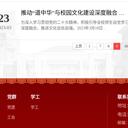
推动“道中华”与校园文化建设深度融合 …
23
为深入学习贯彻党的二十大精神，积极引导全校师生自觉学习
023-03
深度融合，推进文化自信自强。2023年3月18日…
...
上页
1
7
8
9
10
党群
学工
联系
地址
党建
学工
电话：
工会
邮编：