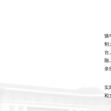
铸
制
台
融
亲
实
和