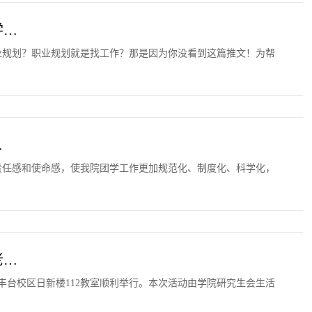
学…
业规划？职业规划就是找工作？那是因为你没看到这篇推文！为帮
…
责任感和使命感，使我院团学工作更加规范化、制度化、科学化，
老…
丰台校区日新楼112教室顺利举行。本次活动由学院研究生会生活