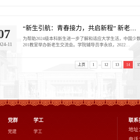
“新生引航：青春接力，共启新程” 新老…
07
为帮助2024级本科新生进一步了解和适应大学生活，中国少数
024-11
201教室举办新老生交流会。学院辅导员李永玖，2022…
...
上页
1
12
13
14
1
党群
学工
联系
地址
党建
学工
电话：