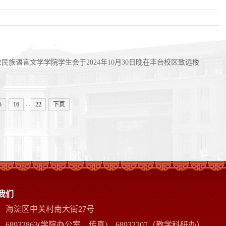
民族语言文学学院学生会于2024年10月30日晚在丰台校区致远楼
...
5
16
22
下页
我们
：海淀区中关村南大街
号
27
68932863(学院办公室、传真)、68932207（教学科研办）