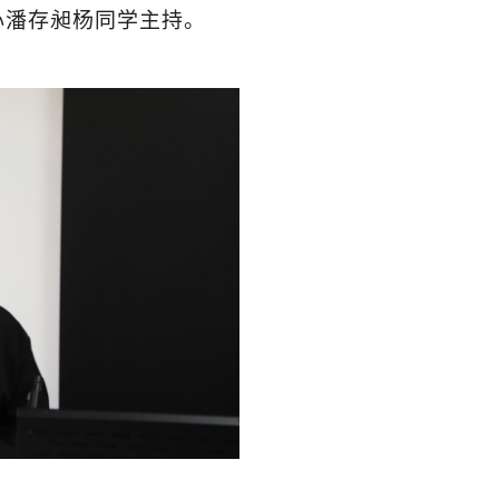
心潘存昶杨同学主持。