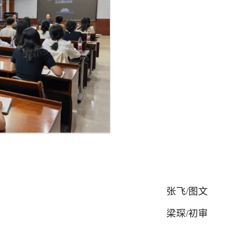
张飞/图文
梁琛/初审