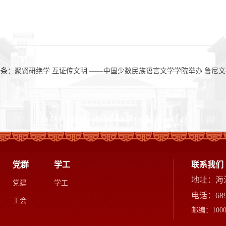
一条：
聚贤研绝学 互证传文明 ——中国少数民族语言文学学院举办 鲁尼
党群
学工
联系我们
地址：海
党建
学工
电话：68
工会
邮编：1000