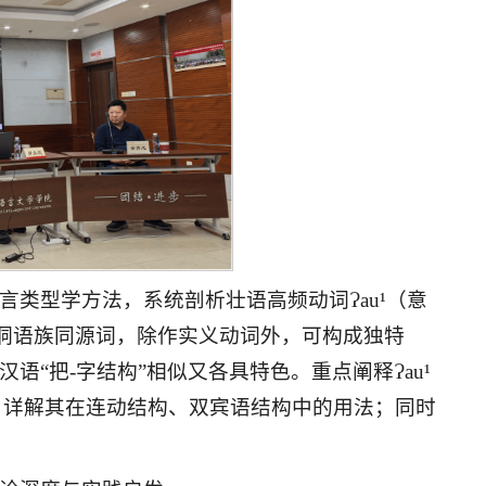
类型学方法，系统剖析壮语高频动词Ɂau¹（意
是壮侗语族同源词，除作实义动词外，可构成独特
汉语“把-字结构”相似又各具特色。重点阐释Ɂau¹
象，详解其在连动结构、双宾语结构中的用法；同时