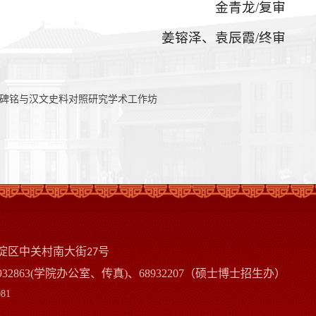
金青龙/复审
姜镕泽、袁辰霞/终审
文碑铭与汉文史料对照研究学术工作坊
淀区中关村南大街
号
27
932863(学院办公室、传真)、68932207（硕士博士招生办）
81