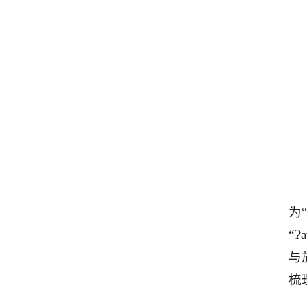
为
“
与
梳