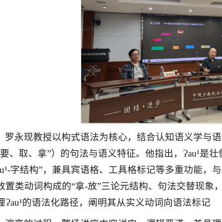
罗永现教授以构式语法为核心，结合认知语义学与语言
“要、取、拿”）的句法与语义特征。他指出，Ɂau¹
Ɂau¹-字结构”，兼具宾语格、工具格标记等多重功能，与
放置类动词构成的“拿-放”三论元结构、句法交替现
理Ɂau¹的语法化路径，阐明其从实义动词向语法标记