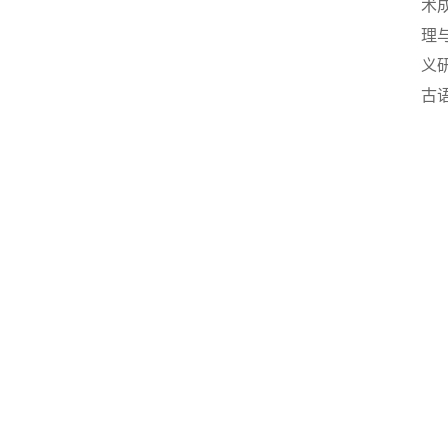
术
理
义
古