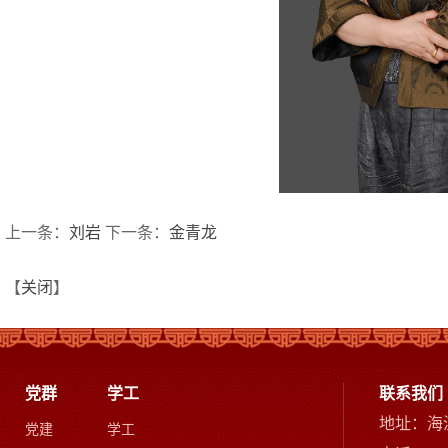
上一条：
刘岩
下一条：
金青龙
【
关闭
】
党群
学工
联系我们
地址：海
党建
学工