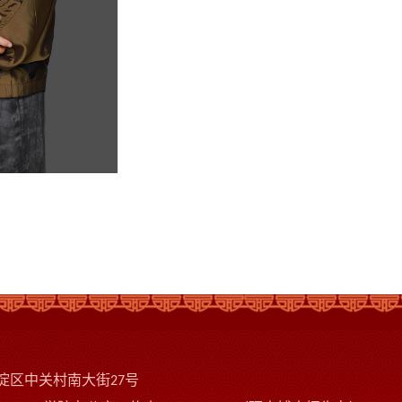
淀区中关村南大街
号
27