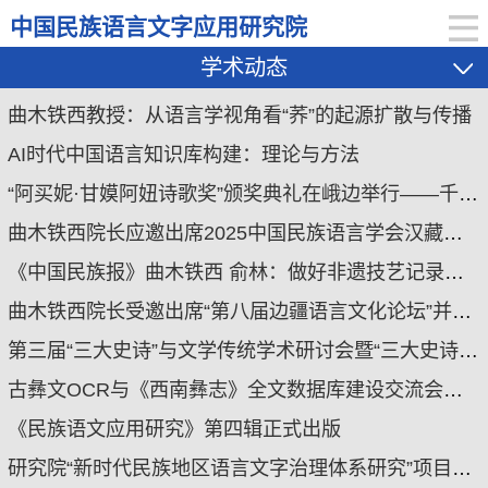
中国民族语言文字应用研究院
学术动态
曲木铁西教授：从语言学视角看“荞”的起源扩散与传播
AI时代中国语言知识库构建：理论与方法
“阿买妮·甘嫫阿妞诗歌奖”颁奖典礼在峨边举行——千余诗作共筑多元文化桥梁 诗歌之光映照民族交融新篇章
曲木铁西院长应邀出席2025中国民族语言学会汉藏语专委会并作主旨发言
《中国民族报》曲木铁西 俞林：做好非遗技艺记录工作，为系统性保护传承夯实基础
曲木铁西院长受邀出席“第八届边疆语言文化论坛”并作主旨发言
第三届“三大史诗”与文学传统学术研讨会暨“三大史诗”传承艺人培训学术会议在昭苏顺利召开
古彝文OCR与《西南彝志》全文数据库建设交流会成功召开
《民族语文应用研究》第四辑正式出版
研究院“新时代民族地区语言文字治理体系研究”项目组赴民族地区开展深度调研